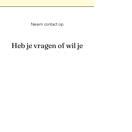
Neem contact op
Heb je vragen of wil je
jouw juweelidee
werkelijkheid zien
worden?
Voornaam
Naam